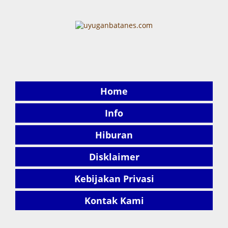
UYUGANBATANES.COM
Home
Info
Hiburan
Disklaimer
Kebijakan Privasi
Kontak Kami