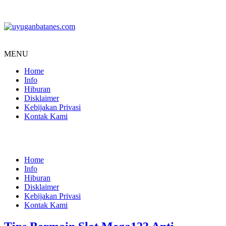
MENU
uyuganbatanes.com
Home
Info
Hiburan
Disklaimer
Kebijakan Privasi
Kontak Kami
Home
Info
Hiburan
Disklaimer
Kebijakan Privasi
Kontak Kami