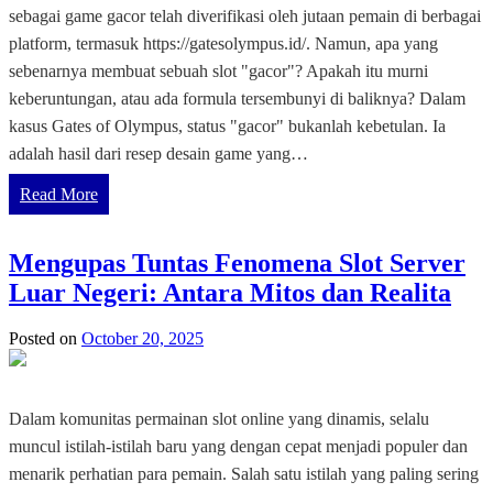
sebagai game gacor telah diverifikasi oleh jutaan pemain di berbagai
platform, termasuk https://gatesolympus.id/. Namun, apa yang
sebenarnya membuat sebuah slot "gacor"? Apakah itu murni
keberuntungan, atau ada formula tersembunyi di baliknya? Dalam
kasus Gates of Olympus, status "gacor" bukanlah kebetulan. Ia
adalah hasil dari resep desain game yang…
Read More
Mengupas Tuntas Fenomena Slot Server
Luar Negeri: Antara Mitos dan Realita
Posted on
October 20, 2025
Dalam komunitas permainan slot online yang dinamis, selalu
muncul istilah-istilah baru yang dengan cepat menjadi populer dan
menarik perhatian para pemain. Salah satu istilah yang paling sering