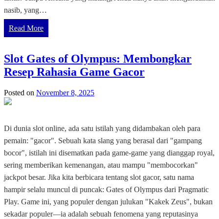
nasib, yang…
Read More
Slot Gates of Olympus: Membongkar
Resep Rahasia Game Gacor
Posted on
November 8, 2025
Di dunia slot online, ada satu istilah yang didambakan oleh para
pemain: "gacor". Sebuah kata slang yang berasal dari "gampang
bocor", istilah ini disematkan pada game-game yang dianggap royal,
sering memberikan kemenangan, atau mampu "membocorkan"
jackpot besar. Jika kita berbicara tentang slot gacor, satu nama
hampir selalu muncul di puncak: Gates of Olympus dari Pragmatic
Play. Game ini, yang populer dengan julukan "Kakek Zeus", bukan
sekadar populer—ia adalah sebuah fenomena yang reputasinya