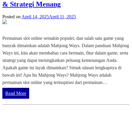
& Strategi Menang
Posted on
April 14, 2025
April 11, 2025
Permainan slot online semakin populer, dan salah satu game yang
banyak dimainkan adalah Mahjong Ways. Dalam panduan Mahjong
Ways ini, kita akan membahas cara bermain, fitur dalam game, serta
strategi yang dapat meningkatkan peluang kemenangan Anda.
Apakah game ini layak dimainkan? Simak ulasan lengkapnya di
bawah ini! Apa Itu Mahjong Ways? Mahjong Ways adalah
permainan slot online yang terinspirasi dari permainan…
Read More