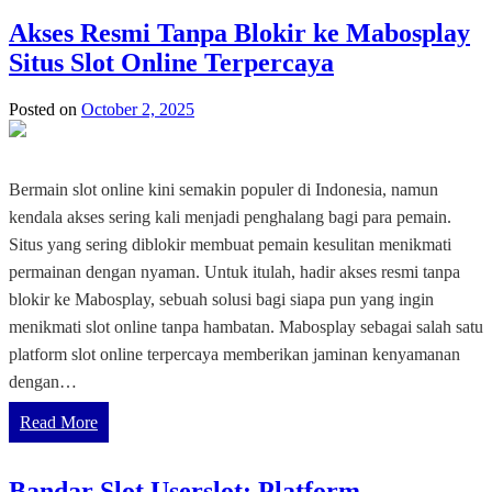
Akses Resmi Tanpa Blokir ke Mabosplay
Situs Slot Online Terpercaya
Posted on
October 2, 2025
Bermain slot online kini semakin populer di Indonesia, namun
kendala akses sering kali menjadi penghalang bagi para pemain.
Situs yang sering diblokir membuat pemain kesulitan menikmati
permainan dengan nyaman. Untuk itulah, hadir akses resmi tanpa
blokir ke Mabosplay, sebuah solusi bagi siapa pun yang ingin
menikmati slot online tanpa hambatan. Mabosplay sebagai salah satu
platform slot online terpercaya memberikan jaminan kenyamanan
dengan…
Read More
Bandar Slot Userslot: Platform