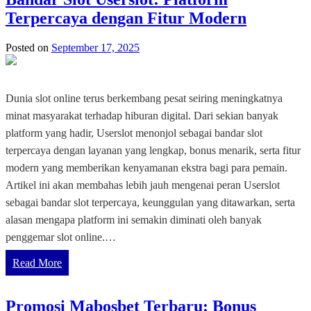
Terpercaya dengan Fitur Modern
Posted on
September 17, 2025
Dunia slot online terus berkembang pesat seiring meningkatnya
minat masyarakat terhadap hiburan digital. Dari sekian banyak
platform yang hadir, Userslot menonjol sebagai bandar slot
terpercaya dengan layanan yang lengkap, bonus menarik, serta fitur
modern yang memberikan kenyamanan ekstra bagi para pemain.
Artikel ini akan membahas lebih jauh mengenai peran Userslot
sebagai bandar slot terpercaya, keunggulan yang ditawarkan, serta
alasan mengapa platform ini semakin diminati oleh banyak
penggemar slot online.…
Read More
Promosi Mabosbet Terbaru: Bonus