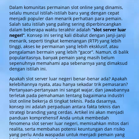
Dalam komunitas permainan slot online yang dinamis,
selalu muncul istilah-istilah baru yang dengan cepat
menjadi populer dan menarik perhatian para pemain.
Salah satu istilah yang paling sering diperbincangkan
dalam beberapa waktu terakhir adalah
“slot server luar
negeri”
. Konsep ini sering kali dibalut dengan janji-janji
menarik, seperti tingkat kemenangan (RTP) yang lebih
tinggi, akses ke permainan yang lebih eksklusif, atau
pengalaman bermain yang lebih “gacor”. Namun, di balik
popularitasnya, banyak pemain yang masih belum
sepenuhnya memahami apa sebenarnya yang dimaksud
dengan istilah ini.
Apakah slot server luar negeri benar-benar ada? Apakah
kelebihannya nyata, atau hanya sekadar trik pemasaran?
Pertanyaan-pertanyaan ini sangat wajar, dan jawabannya
terletak pada pemahaman tentang bagaimana industri
slot online bekerja di tingkat teknis. Pada dasarnya,
konsep ini adalah perpaduan antara fakta teknis dan
strategi branding yang cerdas. Artikel ini akan menjadi
panduan komprehensif Anda untuk membedah
fenomena slot server luar negeri, memisahkan mitos dari
realita, serta membahas potensi keuntungan dan risiko
yang perlu Anda waspadai untuk menjadi pemain yang