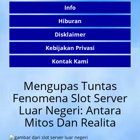
Info
Hiburan
Disklaimer
Kebijakan Privasi
Kontak Kami
Mengupas Tuntas
Fenomena Slot Server
Luar Negeri: Antara
Mitos Dan Realita