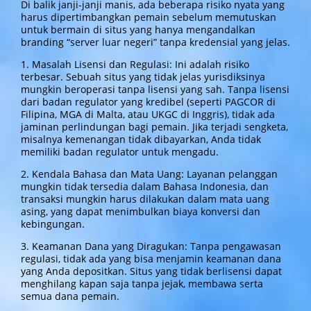
Di balik janji-janji manis, ada beberapa risiko nyata yang
harus dipertimbangkan pemain sebelum memutuskan
untuk bermain di situs yang hanya mengandalkan
branding “server luar negeri” tanpa kredensial yang jelas.
1. Masalah Lisensi dan Regulasi: Ini adalah risiko
terbesar. Sebuah situs yang tidak jelas yurisdiksinya
mungkin beroperasi tanpa lisensi yang sah. Tanpa lisensi
dari badan regulator yang kredibel (seperti PAGCOR di
Filipina, MGA di Malta, atau UKGC di Inggris), tidak ada
jaminan perlindungan bagi pemain. Jika terjadi sengketa,
misalnya kemenangan tidak dibayarkan, Anda tidak
memiliki badan regulator untuk mengadu.
2. Kendala Bahasa dan Mata Uang: Layanan pelanggan
mungkin tidak tersedia dalam Bahasa Indonesia, dan
transaksi mungkin harus dilakukan dalam mata uang
asing, yang dapat menimbulkan biaya konversi dan
kebingungan.
3. Keamanan Dana yang Diragukan: Tanpa pengawasan
regulasi, tidak ada yang bisa menjamin keamanan dana
yang Anda depositkan. Situs yang tidak berlisensi dapat
menghilang kapan saja tanpa jejak, membawa serta
semua dana pemain.