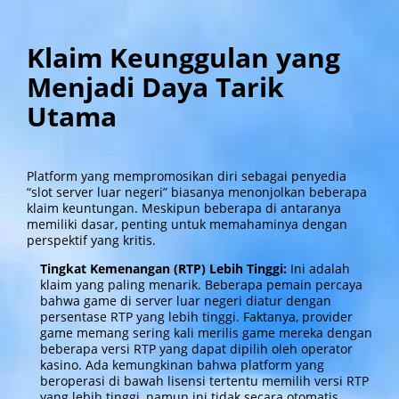
Klaim Keunggulan yang
Menjadi Daya Tarik
Utama
Platform yang mempromosikan diri sebagai penyedia
“slot server luar negeri” biasanya menonjolkan beberapa
klaim keuntungan. Meskipun beberapa di antaranya
memiliki dasar, penting untuk memahaminya dengan
perspektif yang kritis.
Tingkat Kemenangan (RTP) Lebih Tinggi:
Ini adalah
klaim yang paling menarik. Beberapa pemain percaya
bahwa game di server luar negeri diatur dengan
persentase RTP yang lebih tinggi. Faktanya, provider
game memang sering kali merilis game mereka dengan
beberapa versi RTP yang dapat dipilih oleh operator
kasino. Ada kemungkinan bahwa platform yang
beroperasi di bawah lisensi tertentu memilih versi RTP
yang lebih tinggi, namun ini tidak secara otomatis