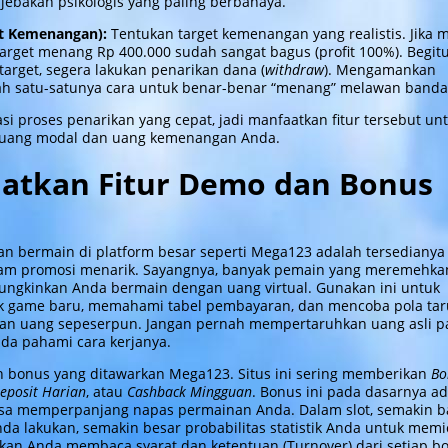
h jebakan psikologis yang paling berbahaya.
et Kemenangan):
Tentukan target kemenangan yang realistis. Jika 
arget menang Rp 400.000 sudah sangat bagus (profit 100%). Begitu
arget, segera lakukan penarikan dana (
withdraw
). Mengamankan
h satu-satunya cara untuk benar-benar “menang” melawan banda
i proses penarikan yang cepat, jadi manfaatkan fitur tersebut un
uang modal dan uang kemenangan Anda.
tkan Fitur Demo dan Bonus
n bermain di platform besar seperti Mega123 adalah tersedianya 
m promosi menarik. Sayangnya, banyak pemain yang meremehkan
ngkinkan Anda bermain dengan uang virtual. Gunakan ini untuk
k game baru, memahami tabel pembayaran, dan mencoba pola ta
ngan uang sepeserpun. Jangan pernah mempertaruhkan uang asli 
da pahami cara kerjanya.
kan bonus yang ditawarkan Mega123. Situs ini sering memberikan
Bo
eposit Harian
, atau
Cashback Mingguan
. Bonus ini pada dasarnya a
bisa memperpanjang napas permainan Anda. Dalam slot, semakin 
da lakukan, semakin besar probabilitas statistik Anda untuk memic
kan Anda membaca syarat dan ketentuan (Turnover) dari setiap b