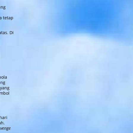
ung
a tetap
tas. Di
pola
ang
 yang
ombol
hari
ah.
evenge