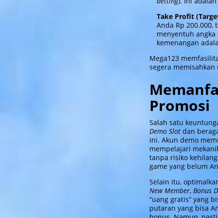
betting
). Ini adala
Take Profit (Targ
Anda Rp 200.000, t
menyentuh angka t
kemenangan adala
Mega123 memfasilitas
segera memisahkan 
Memanfaa
Promosi
Salah satu keuntunga
Demo Slot
dan beraga
ini. Akun demo memu
mempelajari mekani
tanpa risiko kehila
game yang belum An
Selain itu, optimal
New Member
,
Bonus D
“uang gratis” yang 
putaran yang bisa An
bonus. Namun, pasti