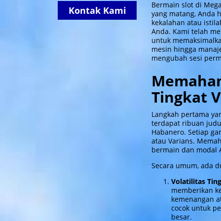
Bermain slot di Meg
Kontak Kami
yang matang, Anda h
kekalahan atau istil
Anda. Kami telah me
untuk memaksimalka
mesin hingga manaje
mengubah sesi perm
Memahami
Tingkat V
Langkah pertama yan
terdapat ribuan judu
Habanero. Setiap gam
atau Varians. Memah
bermain dan modal 
Secara umum, ada dua
Volatilitas Ting
memberikan ke
kemenangan ata
cocok untuk pe
besar.