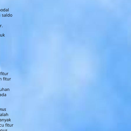
modal
 saldo
r.
tuk
fitur
 fitur
ruhan
pada
nus
dalah
banyak
u fitur
onus