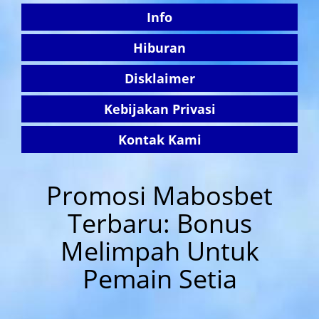
Info
Hiburan
Disklaimer
Kebijakan Privasi
Kontak Kami
Promosi Mabosbet
Terbaru: Bonus
Melimpah Untuk
Pemain Setia