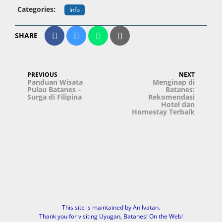
Categories:
Info
SHARE
Post
Previous
Next
PREVIOUS
NEXT
Post
Post
Panduan Wisata
Menginap di
navigation
Pulau Batanes –
Batanes:
Surga di Filipina
Rekomendasi
Hotel dan
Homestay Terbaik
This site is maintained by An Ivatan.
Thank you for visiting Uyugan, Batanes! On the Web!