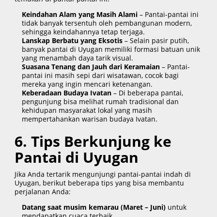
Keindahan Alam yang Masih Alami
– Pantai-pantai ini
tidak banyak tersentuh oleh pembangunan modern,
sehingga keindahannya tetap terjaga.
Lanskap Berbatu yang Eksotis
– Selain pasir putih,
banyak pantai di Uyugan memiliki formasi batuan unik
yang menambah daya tarik visual.
Suasana Tenang dan Jauh dari Keramaian
– Pantai-
pantai ini masih sepi dari wisatawan, cocok bagi
mereka yang ingin mencari ketenangan.
Keberadaan Budaya Ivatan
– Di beberapa pantai,
pengunjung bisa melihat rumah tradisional dan
kehidupan masyarakat lokal yang masih
mempertahankan warisan budaya Ivatan.
6.
Tips Berkunjung ke
Pantai di Uyugan
Jika Anda tertarik mengunjungi pantai-pantai indah di
Uyugan, berikut beberapa tips yang bisa membantu
perjalanan Anda:
Datang saat musim kemarau (Maret – Juni)
untuk
mendapatkan cuaca terbaik.