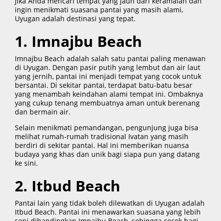
Jika Anda mencari tempat yang jauh dari keramaian dan
ingin menikmati suasana pantai yang masih alami,
Uyugan adalah destinasi yang tepat.
1.
Imnajbu Beach
Imnajbu Beach adalah salah satu pantai paling menawan
di Uyugan. Dengan pasir putih yang lembut dan air laut
yang jernih, pantai ini menjadi tempat yang cocok untuk
bersantai. Di sekitar pantai, terdapat batu-batu besar
yang menambah keindahan alami tempat ini. Ombaknya
yang cukup tenang membuatnya aman untuk berenang
dan bermain air.
Selain menikmati pemandangan, pengunjung juga bisa
melihat rumah-rumah tradisional Ivatan yang masih
berdiri di sekitar pantai. Hal ini memberikan nuansa
budaya yang khas dan unik bagi siapa pun yang datang
ke sini.
2.
Itbud Beach
Pantai lain yang tidak boleh dilewatkan di Uyugan adalah
Itbud Beach. Pantai ini menawarkan suasana yang lebih
sepi dibandingkan Imnajbu Beach, sehingga cocok bagi