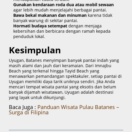
Gunakan kendaraan roda dua atau mobil sewaan
agar lebih mudah menjelajahi berbagai pantai.
Bawa bekal makanan dan minuman
karena tidak
banyak warung di sekitar pantai.
Hormati budaya setempat
dengan menjaga
kebersihan dan berbicara dengan ramah kepada
penduduk lokal.
Kesimpulan
Uyugan, Batanes menyimpan banyak pantai indah yang
masih alami dan jauh dari keramaian. Dari Imnajbu
Beach yang terkenal hingga Tayid Beach yang
menawarkan pemandangan spektakuler, setiap pantai di
Uyugan memiliki daya tarik uniknya sendiri. Jika Anda
mencari tempat wisata pantai yang eksotis dan belum
banyak dijamah wisatawan, Uyugan adalah destinasi
yang layak untuk dikunjungi.
Baca Juga :
Panduan Wisata Pulau Batanes –
Surga di Filipina