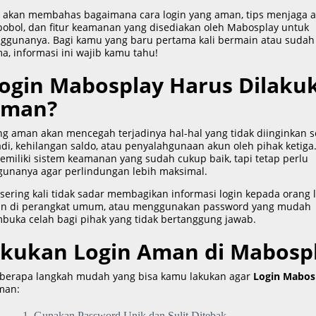
kita akan membahas bagaimana cara login yang aman, tips menjaga 
bobol, dan fitur keamanan yang disediakan oleh Mabosplay untuk
ggunanya. Bagi kamu yang baru pertama kali bermain atau sudah
, informasi ini wajib kamu tahu!
ogin Mabosplay Harus Dilaku
Aman?
g aman akan mencegah terjadinya hal-hal yang tidak diinginkan s
di, kehilangan saldo, atau penyalahgunaan akun oleh pihak ketiga.
miliki sistem keamanan yang sudah cukup baik, tapi tetap perlu
unanya agar perlindungan lebih maksimal.
ring kali tidak sadar membagikan informasi login kepada orang l
in di perangkat umum, atau menggunakan password yang mudah
mbuka celah bagi pihak yang tidak bertanggung jawab.
akukan Login Aman di Mabosp
beberapa langkah mudah yang bisa kamu lakukan agar
Login Mabos
man:
1. Gunakan Password Unik dan Sulit Ditebak