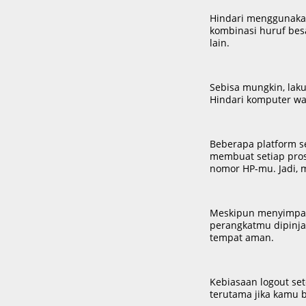
Hindari menggunakan
kombinasi huruf besa
lain.
Sebisa mungkin, laku
Hindari komputer wa
Beberapa platform se
membuat setiap pros
nomor HP-mu. Jadi, 
Meskipun menyimpan 
perangkatmu dipinja
tempat aman.
Kebiasaan logout set
terutama jika kamu