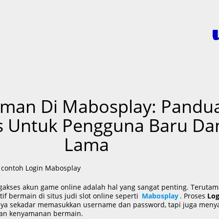
ANES.COM
Aman Di Mabosplay: Pandu
is Untuk Pengguna Baru Da
Lama
kses akun game online adalah hal yang sangat penting. Terutam
f bermain di situs judi slot online seperti
Mabosplay
. Proses
Log
nya sekadar memasukkan username dan password, tapi juga meny
dan kenyamanan bermain.