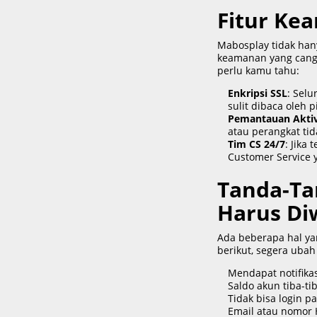
Fitur Ke
Mabosplay tidak han
keamanan yang cangg
perlu kamu tahu:
Enkripsi SSL
: Selu
sulit dibaca oleh p
Pemantauan Aktiv
atau perangkat tid
Tim CS 24/7
: Jika
Customer Service
Tanda-Ta
Harus Di
Ada beberapa hal ya
berikut, segera uba
Mendapat notifikasi
Saldo akun tiba-ti
Tidak bisa login 
Email atau nomor H