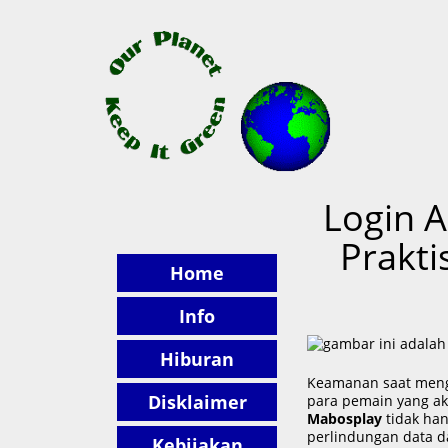
UYUGANBAT
Login 
Prakt
Home
Info
Hiburan
Keamanan saat menga
Disklaimer
para pemain yang akti
Mabosplay
tidak ha
perlindungan data 
Kebijakan