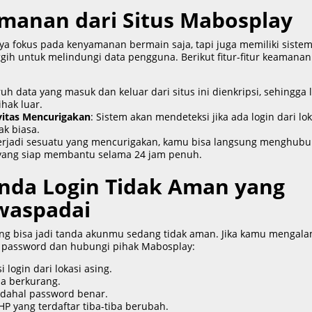
amanan dari Situs Mabosplay
ya fokus pada kenyamanan bermain saja, tapi juga memiliki siste
ih untuk melindungi data pengguna. Berikut fitur-fitur keamanan
ruh data yang masuk dan keluar dari situs ini dienkripsi, sehingga 
ihak luar.
itas Mencurigakan
: Sistem akan mendeteksi jika ada login dari lok
ak biasa.
 terjadi sesuatu yang mencurigakan, kamu bisa langsung menghubu
 yang siap membantu selama 24 jam penuh.
nda Login Tidak Aman yang
waspadai
ng bisa jadi tanda akunmu sedang tidak aman. Jika kamu mengala
h password dan hubungi pihak Mabosplay:
 login dari lokasi asing.
ba berkurang.
padahal password benar.
P yang terdaftar tiba-tiba berubah.