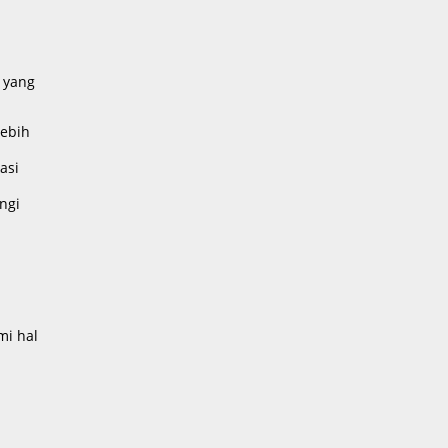
m
 yang
lebih
asi
ngi
mi hal