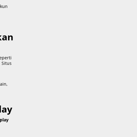
akun
kan
eperti
 Situs
ain,
lay
play