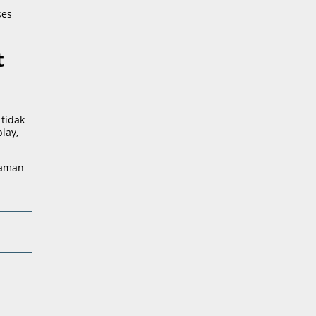
ses
t
tidak
lay,
 aman