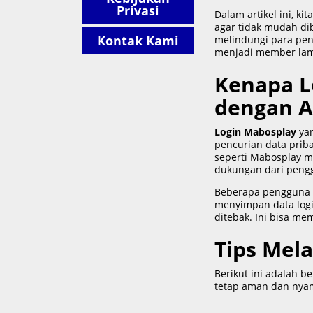
Privasi
Dalam artikel ini, 
agar tidak mudah di
Kontak Kami
melindungi para pen
menjadi member lama
Kenapa L
dengan 
Login Mabosplay
yan
pencurian data priba
seperti Mabosplay me
dukungan dari pengg
Beberapa pengguna se
menyimpan data log
ditebak. Ini bisa me
Tips Mel
Berikut ini adalah 
tetap aman dan nya