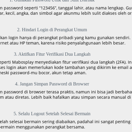
 password seperti “123456”, tanggal lahir, atau nama lengkap. G
r, kecil, angka, dan simbol agar akunmu lebih sulit diakses oleh o
2. Hindari Login di Perangkat Umum
kan login hanya di perangkat pribadi yang kamu gunakan sendiri.
rnet atau HP teman, karena risiko penyalahgunaan lebih besar.
3. Aktifkan Fitur Verifikasi Dua Langkah
perti Mabosplay menyediakan fitur verifikasi dua langkah (2FA). In
es login akan memerlukan kode tambahan yang dikirim ke email 
meski password-mu bocor, akun tetap aman.
4. Jangan Simpan Password di Browser
password di browser terasa praktis, namun ini bisa jadi berbahay
m atau diretas. Lebih baik hafalkan atau simpan secara manual di
5. Selalu Logout Setelah Selesai Bermain
elah selesai bermain sering diabaikan, padahal ini sangat penting
 bermain menggunakan perangkat bersama.