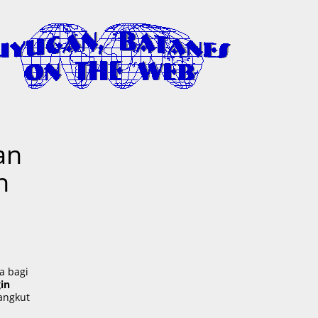
an
n
a bagi
in
angkut