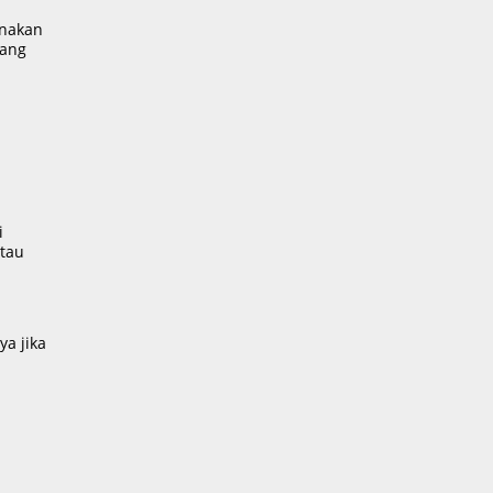
unakan
rang
i
atau
a jika