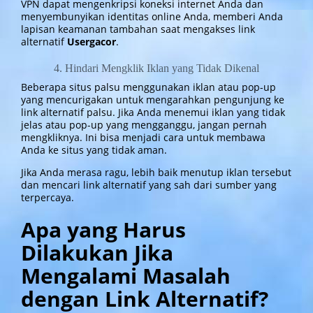
VPN dapat mengenkripsi koneksi internet Anda dan
menyembunyikan identitas online Anda, memberi Anda
lapisan keamanan tambahan saat mengakses link
alternatif
Usergacor
.
4. Hindari Mengklik Iklan yang Tidak Dikenal
Beberapa situs palsu menggunakan iklan atau pop-up
yang mencurigakan untuk mengarahkan pengunjung ke
link alternatif palsu. Jika Anda menemui iklan yang tidak
jelas atau pop-up yang mengganggu, jangan pernah
mengkliknya. Ini bisa menjadi cara untuk membawa
Anda ke situs yang tidak aman.
Jika Anda merasa ragu, lebih baik menutup iklan tersebut
dan mencari link alternatif yang sah dari sumber yang
terpercaya.
Apa yang Harus
Dilakukan Jika
Mengalami Masalah
dengan Link Alternatif?