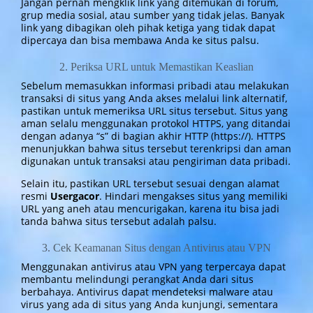
Jangan pernah mengklik link yang ditemukan di forum,
grup media sosial, atau sumber yang tidak jelas. Banyak
link yang dibagikan oleh pihak ketiga yang tidak dapat
dipercaya dan bisa membawa Anda ke situs palsu.
2. Periksa URL untuk Memastikan Keaslian
Sebelum memasukkan informasi pribadi atau melakukan
transaksi di situs yang Anda akses melalui link alternatif,
pastikan untuk memeriksa URL situs tersebut. Situs yang
aman selalu menggunakan protokol HTTPS, yang ditandai
dengan adanya “s” di bagian akhir HTTP (https://). HTTPS
menunjukkan bahwa situs tersebut terenkripsi dan aman
digunakan untuk transaksi atau pengiriman data pribadi.
Selain itu, pastikan URL tersebut sesuai dengan alamat
resmi
Usergacor
. Hindari mengakses situs yang memiliki
URL yang aneh atau mencurigakan, karena itu bisa jadi
tanda bahwa situs tersebut adalah palsu.
3. Cek Keamanan Situs dengan Antivirus atau VPN
Menggunakan antivirus atau VPN yang terpercaya dapat
membantu melindungi perangkat Anda dari situs
berbahaya. Antivirus dapat mendeteksi malware atau
virus yang ada di situs yang Anda kunjungi, sementara