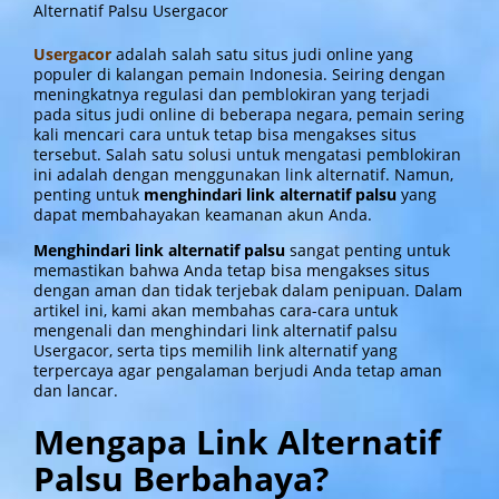
Usergacor
adalah salah satu situs judi online yang
populer di kalangan pemain Indonesia. Seiring dengan
meningkatnya regulasi dan pemblokiran yang terjadi
pada situs judi online di beberapa negara, pemain sering
kali mencari cara untuk tetap bisa mengakses situs
tersebut. Salah satu solusi untuk mengatasi pemblokiran
ini adalah dengan menggunakan link alternatif. Namun,
penting untuk
menghindari link alternatif palsu
yang
dapat membahayakan keamanan akun Anda.
Menghindari link alternatif palsu
sangat penting untuk
memastikan bahwa Anda tetap bisa mengakses situs
dengan aman dan tidak terjebak dalam penipuan. Dalam
artikel ini, kami akan membahas cara-cara untuk
mengenali dan menghindari link alternatif palsu
Usergacor, serta tips memilih link alternatif yang
terpercaya agar pengalaman berjudi Anda tetap aman
dan lancar.
Mengapa Link Alternatif
Palsu Berbahaya?