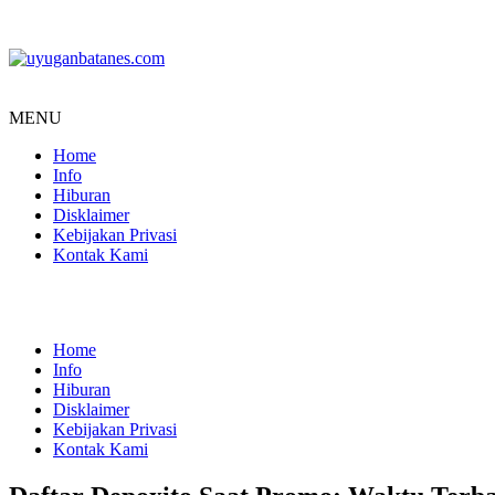
MENU
uyuganbatanes.com
Home
Info
Hiburan
Disklaimer
Kebijakan Privasi
Kontak Kami
Home
Info
Hiburan
Disklaimer
Kebijakan Privasi
Kontak Kami