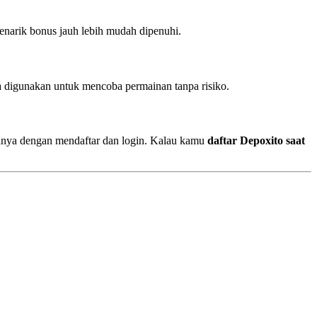
enarik bonus jauh lebih mudah dipenuhi.
sa digunakan untuk mencoba permainan tanpa risiko.
 hanya dengan mendaftar dan login. Kalau kamu
daftar Depoxito saat