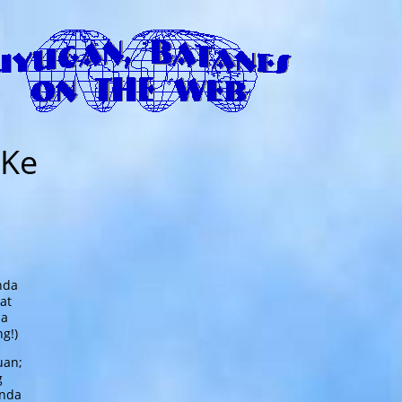
 Ke
nda
at
pa
g!)
uan;
g
Anda