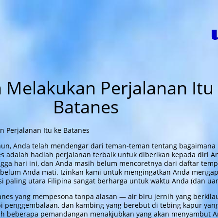
ANES.COM
n Melakukan Perjalanan Itu
Batanes
hun, Anda telah mendengar dari teman-teman tentang bagaimana
s adalah hadiah perjalanan terbaik untuk diberikan kepada diri A
ngga hari ini, dan Anda masih belum mencoretnya dari daftar temp
sebelum Anda mati. Izinkan kami untuk mengingatkan Anda menga
i paling utara Filipina sangat berharga untuk waktu Anda (dan uan
tanes yang mempesona tanpa alasan — air biru jernih yang berkila
api penggembalaan, dan kambing yang berebut di tebing kapur yan
lah beberapa pemandangan menakjubkan yang akan menyambut 