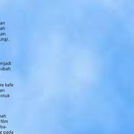
dan
lah
gan
ungi.
enjadi
diubah
ke kafe
uan
untuk
nah
film
iba-
ng pada