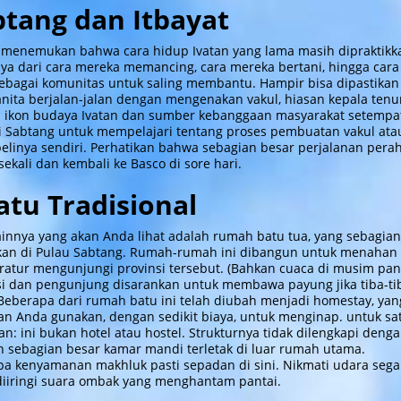
btang dan Itbayat
n menemukan bahwa cara hidup Ivatan yang lama masih dipraktikk
ya dari cara mereka memancing, cara mereka bertani, hingga cara
bagai komunitas untuk saling membantu. Hampir bisa dipastika
nita berjalan-jalan dengan mengenakan vakul, hiasan kepala tenu
l ikon budaya Ivatan dan sumber kebanggaan masyarakat setempa
 Sabtang untuk mempelajari tentang proses pembuatan vakul ata
linya sendiri. Perhatikan bahwa sebagian besar perjalanan pera
sekali dan kembali ke Basco di sore hari.
tu Tradisional
ainnya yang akan Anda lihat adalah rumah batu tua, yang sebagian
kan di Pulau Sabtang. Rumah-rumah ini dibangun untuk menahan
eratur mengunjungi provinsi tersebut. (Bahkan cuaca di musim pa
ksi dan pengunjung disarankan untuk membawa payung jika tiba-ti
) Beberapa dari rumah batu ini telah diubah menjadi homestay, yan
n Anda gunakan, dengan sedikit biaya, untuk menginap. untuk sa
n: ini bukan hotel atau hostel. Strukturnya tidak dilengkapi deng
n sebagian besar kamar mandi terletak di luar rumah utama.
 kenyamanan makhluk pasti sepadan di sini. Nikmati udara sega
 diiringi suara ombak yang menghantam pantai.