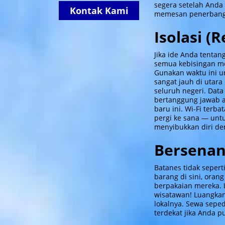
segera setelah Anda 
Kontak Kami
memesan penerbanga
Isolasi (R
Jika ide Anda tentan
semua kebisingan me
Gunakan waktu ini u
sangat jauh di utara
seluruh negeri. Data
bertanggung jawab a
baru ini. Wi-Fi terb
pergi ke sana — untu
menyibukkan diri de
Bersenan
Batanes tidak seperti
barang di sini, oran
berpakaian mereka. 
wisatawan! Luangka
lokalnya. Sewa seped
terdekat jika Anda 