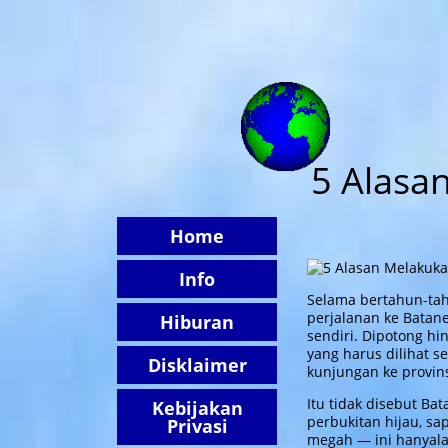
UYUGANBAT
5 Alasa
Home
Info
Selama bertahun-ta
perjalanan ke Batane
Hiburan
sendiri. Dipotong hi
yang harus dilihat 
Disklaimer
kunjungan ke provins
Itu tidak disebut Ba
Kebijakan
perbukitan hijau, s
Privasi
megah — ini hanya