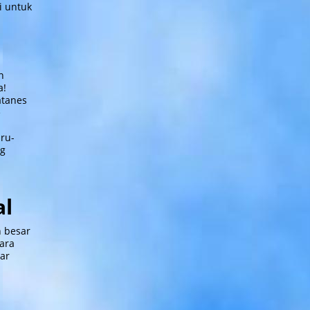
i untuk
n
a!
atanes
e
ru-
ng
al
n besar
cara
ar