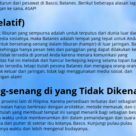
turun dari pesawat di Basco, Batanes. Berikut beberapa alasan lag
n ke sana, ASAP!
elatif)
g liburan yang sempurna adalah untuk terputus dari dunia luar da
dia sosialnya, maka Batanes adalah tempat yang tepat untuk And
ntuk bersenang-senang dalam liburan (hampir) di luar jaringan. B
 sehingga hanya pesan teks dan panggilan yang dapat dilakukan k
 tidak tersedia di ponsel Anda karena menara komunikasi yang
tas hal ini meledak dan hancur berkeping-keping selama topan ba
atas tersedia, tetapi itulah pesona Batanes dan mengapa orang-ora
k keluar dari jaringan, tidak lagi menggunakan media sosial, dan
ngan alam!
g-senang di yang Tidak Diken
 provinsi lain di Filipina. Karena persediaan terbatas dari sebagia
g Ivatan harus berkreasi dengan arsitektur, metode memasak, dan 
Itulah yang membuat tempat ini sangat menarik bagi sebagian bes
n waktu untuk membenamkan diri dalam pemandangan dan suara
a dan putter di sekitar ibu kotanya, Basco. Kunjungi pulau-pulau
punya waktu dan lebih mengenal budayanya.