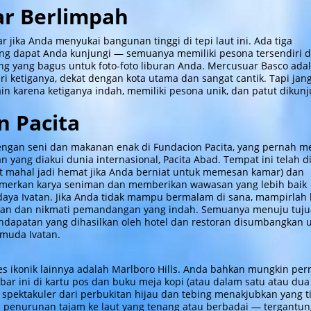
r Berlimpah
r jika Anda menyukai bangunan tinggi di tepi laut ini. Ada tiga
g dapat Anda kunjungi — semuanya memiliki pesona tersendiri 
ng yang bagus untuk foto-foto liburan Anda. Mercusuar Basco ada
ari ketiganya, dekat dengan kota utama dan sangat cantik. Tapi jan
n karena ketiganya indah, memiliki pesona unik, dan patut dikunj
n Pacita
engan seni dan makanan enak di Fundacion Pacita, yang pernah m
 yang diakui dunia internasional, Pacita Abad. Tempat ini telah 
kit mahal jadi hemat jika Anda berniat untuk memesan kamar) dan
amerkan karya seniman dan memberikan wawasan yang lebih baik
daya Ivatan. Jika Anda tidak mampu bermalam di sana, mampirlah 
akan dan nikmati pemandangan yang indah. Semuanya menuju tuj
endapatan yang dihasilkan oleh hotel dan restoran disumbangkan 
muda Ivatan.
es ikonik lainnya adalah Marlboro Hills. Anda bahkan mungkin per
r ini di kartu pos dan buku meja kopi (atau dalam satu atau dua 
spektakuler dari perbukitan hijau dan tebing menakjubkan yang t
n penurunan tajam ke laut yang tenang atau berbadai — tergantu