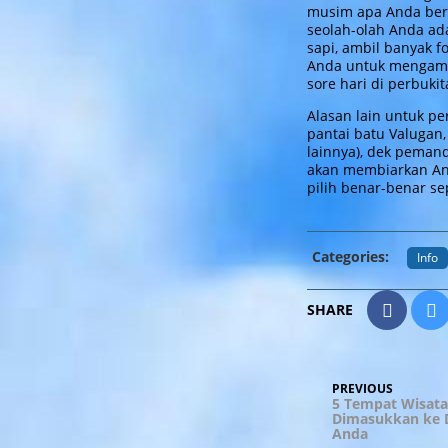
musim apa Anda berk
seolah-olah Anda ad
sapi, ambil banyak 
Anda untuk mengamb
sore hari di perbuki
Alasan lain untuk pe
pantai batu Valugan,
lainnya), dek peman
akan membiarkan And
pilih benar-benar s
Categories:
Info
SHARE
Post
Previous
PREVIOUS
Post
5 Tempat Wisata
navigati
Dimasukkan ke 
Anda