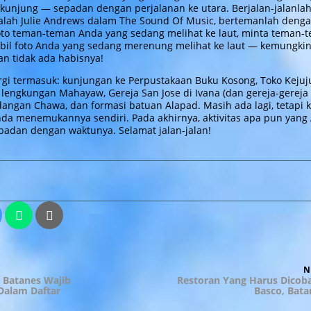
unjung — sepadan dengan perjalanan ke utara. Berjalan-jalanlah
alah Julie Andrews dalam The Sound Of Music, bertemanlah denga
foto teman-teman Anda yang sedang melihat ke laut, minta teman-
il foto Anda yang sedang merenung melihat ke laut — kemungki
tan tidak ada habisnya!
rgi termasuk: kunjungan ke Perpustakaan Buku Kosong, Toko Kejuj
 lengkungan Mahayaw, Gereja San Jose di Ivana (dan gereja-gereja
dangan Chawa, dan formasi batuan Alapad. Masih ada lagi, tetapi 
a menemukannya sendiri. Pada akhirnya, aktivitas apa pun yang
epadan dengan waktunya. Selamat jalan-jalan!
N
N
P
 Batanes Wajib
Restoran Yang Harus Dicoba
on
Dalam Daftar
Basco, Bata