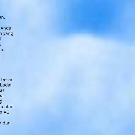
an.
n Anda
n yang
t.
u
hu
 besar
 badai
nas
ba
g
tu atau
an AC
r dan