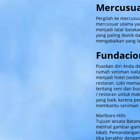
Mercusua
Pergilah ke mercusua
mercusuar utama yan
menjadi latar belaka
yang paling ikonik d
mengabaikan yang lai
Fundacio
Puaskan diri Anda d
rumah seniman Ivatan
menjadi hotel (sedi
restoran. Lobi mem
tentang seni dan bu
/ restoran untuk m
yang baik, karena p
membantu seniman 
Marlboro Hills
Tujuan wisata Batan
melihat gambar-gamba
lokal). Pemandangan 
tiba berakhir denga