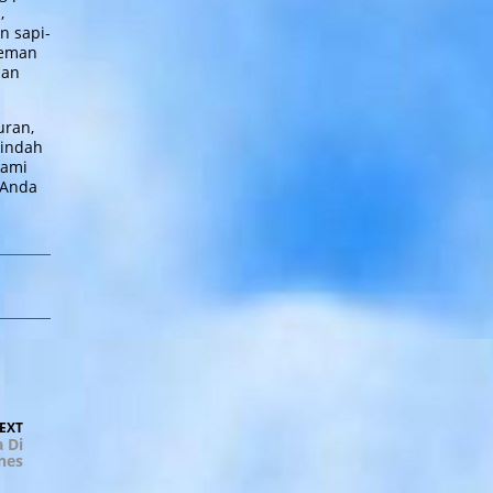
,
n sapi-
teman
nan
uran,
 indah
kami
 Anda
ext
EXT
ost
 Di
nes