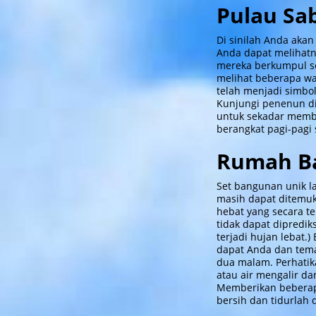
Pulau Sa
Di sinilah Anda aka
Anda dapat melihatn
mereka berkumpul se
melihat beberapa wa
telah menjadi simbo
Kunjungi penenun di
untuk sekadar membe
berangkat pagi-pagi 
Rumah Ba
Set bangunan unik l
masih dapat ditemu
hebat yang secara t
tidak dapat dipredi
terjadi hujan lebat.
dapat Anda dan tema
dua malam. Perhatika
atau air mengalir da
Memberikan beberapa
bersih dan tidurlah