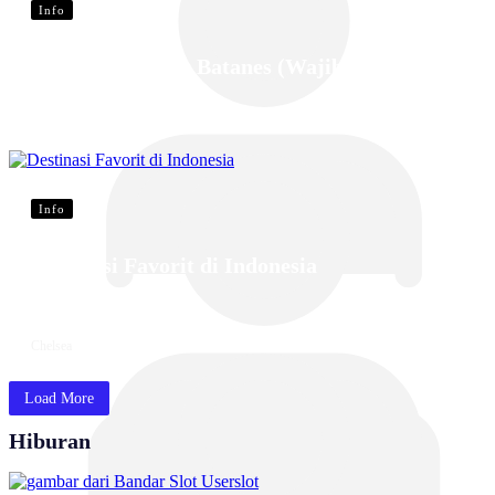
Info
5 Fakta Menarik Batanes (Wajib Diketahui)
Info
Destinasi Favorit di Indonesia
Chelsea
Load More
Hiburan