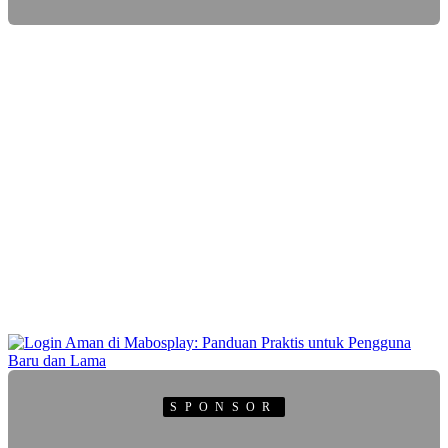
SPONSOR