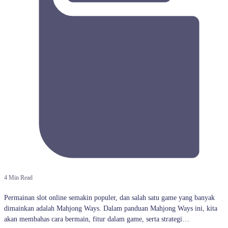
4 Min Read
Permainan slot online semakin populer, dan salah satu game yang banyak
dimainkan adalah Mahjong Ways. Dalam panduan Mahjong Ways ini, kita
akan membahas cara bermain, fitur dalam game, serta strategi…