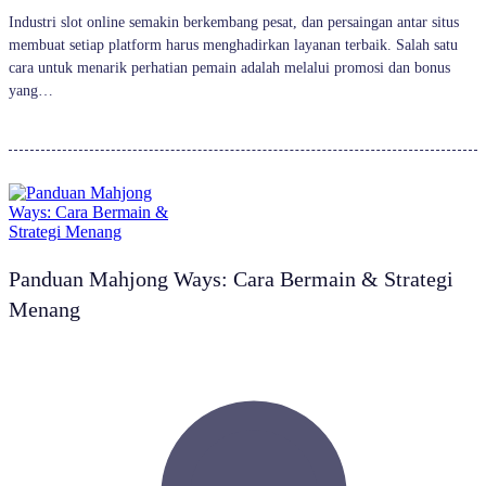
Industri slot online semakin berkembang pesat, dan persaingan antar situs
membuat setiap platform harus menghadirkan layanan terbaik. Salah satu
cara untuk menarik perhatian pemain adalah melalui promosi dan bonus
yang…
Panduan Mahjong Ways: Cara Bermain & Strategi
Menang