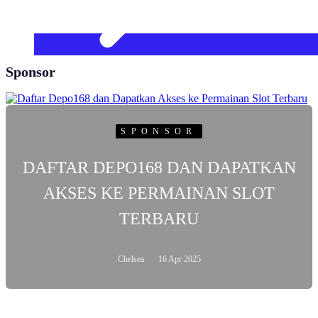
Sponsor
SPONSOR
DAFTAR DEPO168 DAN DAPATKAN
AKSES KE PERMAINAN SLOT
TERBARU
Chelsea
16 Apr 2025